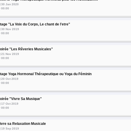
30 Jan 2020
00:00
tage "La Voix du Corps, Le chant de l'etre"
30 Nov 2019
00:00
oirée "Les Rêveries Musicales"
21 Nov 2019
00:00
tage Yoga Hormonal Thérapeutique ou Yoga du Féminin
20 Oct 2019
00:00
oirée "Vivre Sa Musique"
17 Oct 2019
00:00
ivre sa Relaxation Musicale
19 Sep 2019