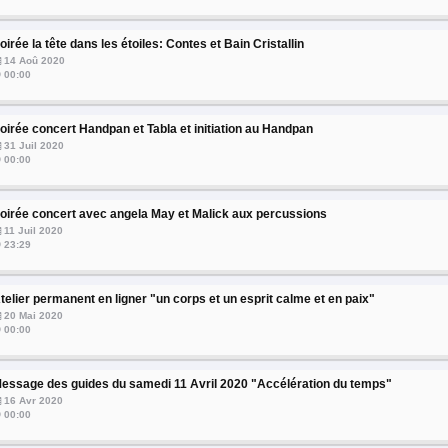
oirée la tête dans les étoiles: Contes et Bain Cristallin
14 Aoû 2020
00:00
oirée concert Handpan et Tabla et initiation au Handpan
31 Juil 2020
00:00
oirée concert avec angela May et Malick aux percussions
11 Juil 2020
23:29
telier permanent en ligner "un corps et un esprit calme et en paix"
20 Mai 2020
00:00
essage des guides du samedi 11 Avril 2020 "Accélération du temps"
16 Avr 2020
00:00