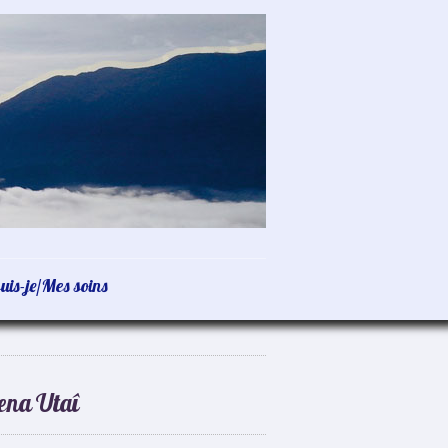
uis-je/Mes soins
lena Utaî