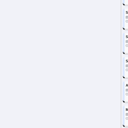
S
S
S
A
M