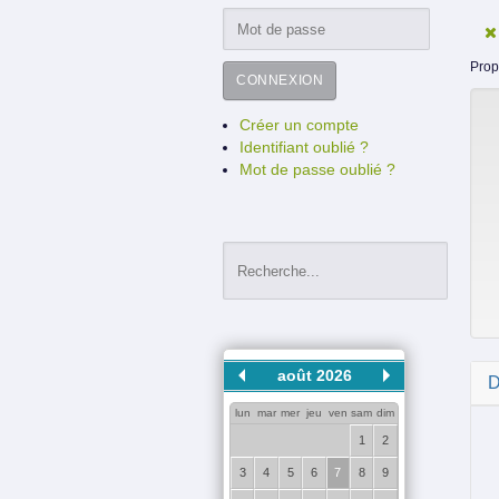
Prop
CONNEXION
Créer un compte
Identifiant oublié ?
Mot de passe oublié ?
août 2026
D
lun
mar
mer
jeu
ven
sam
dim
1
2
3
4
5
6
7
8
9