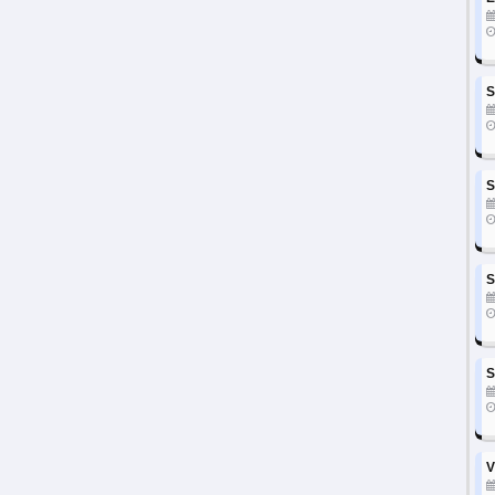
S
S
S
S
V