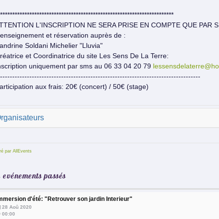
***********************************************************************
TTENTION L'INSCRIPTION NE SERA PRISE EN COMPTE QUE PAR S
enseignement et réservation auprès de :
andrine Soldani Michelier "Lluvia"
réatrice et Coordinatrice du site Les Sens De La Terre:
nscription uniquement par sms au 06 33 04 20 79
lessensdelaterre@hot
----------------------------------------------------------------------------------
articipation aux frais: 20€ (concert) / 50€ (stage)
rganisateurs
é par AllEvents
te evénements passés
mmersion d'été: "Retrouver son jardin Interieur"
28 Aoû 2020
00:00