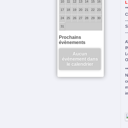
10
11
12
13
14
15
16
L
**
17
18
19
20
21
22
23
C
24
25
26
27
28
29
30
--
S
31
--
Prochains
A
évènements
I
Aucun
L
évènement dans
O
le calendrier
**
N
c
m
i