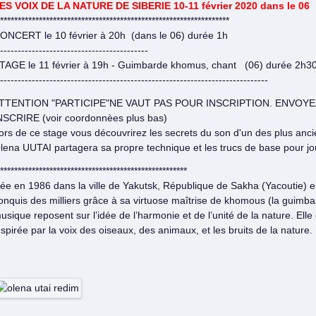
ES VOIX DE LA NATURE DE SIBERIE 10-11 février 2020 dans le 06
*****************************************************************
ONCERT le 10 février à 20h (dans le 06) durée 1h
------------------------------------------
TAGE le 11 février à 19h - Guimbarde khomus, chant (06) durée 2h3
----------------------------------------------------------------------------
TTENTION "PARTICIPE"NE VAUT PAS POUR INSCRIPTION. ENVOY
NSCRIRE (voir coordonnèes plus bas)
ors de ce stage vous découvrirez les secrets du son d'un des plus anc
lena UUTAI partagera sa propre technique et les trucs de base pour jo
*****************************************************
ée en 1986 dans la ville de Yakutsk, République de Sakha (Yacoutie)
onquis des milliers grâce à sa virtuose maîtrise de khomous (la guimb
usique reposent sur l’idée de l’harmonie et de l’unité de la nature. Elle 
nspirée par la voix des oiseaux, des animaux, et les bruits de la nature.