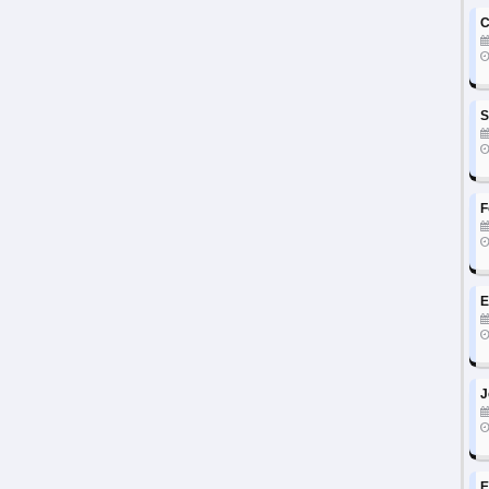
C
S
F
E
J
E