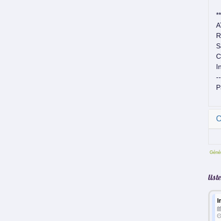
**
A
R
S
C
I
--
P
O
Génér
lis
I