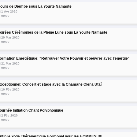
ours de Djembe sous La Yourte Namaste
1 Avr 2020
00:00
oirées Cérémonies de la Pleine Lune sous La Yourte Namaste
29 Mar 2020
00:00
ormation Energétique: "Retrouver Votre Pouvoir et oeuvrer avec l'energie"
21 Mar 2020
00:00
xceptionnel: Concert et stage avec la Chamane Olena Utaî
10 Fév 2020
00:00
ournée Initiation Chant Polyphonique
2 Fév 2020
00:00
nfin le Yoga Thérapeutique Hormonal pour les HOMMES!!!!!