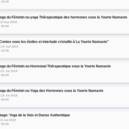
19:30
oga du Féminin ou yoga Thérapeutique des hormones sous la Yourte Namaste
8 Sep 2019
00:00
Contes sous les étoiles et interlude cristallin à La Yourte Namaste"
19 Juil 2019
19:30
oga du Féminin ou Hormonal Thérapeutique sous la Yourte Namaste
21 Jui 2019
00:00
oga du Féminin ou Yoga des Hormones sous la Yourte Namaste
18 Jui 2019
00:00
tage: Yoga de la Voix et Danse Authentique
8 Jui 2019
09:00