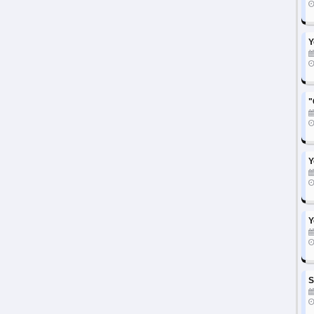
Y
"
Y
Y
S