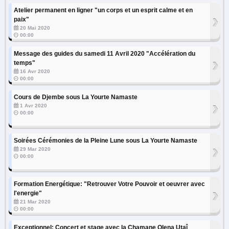
Atelier permanent en ligner "un corps et un esprit calme et en
›
paix"
20 Mai 2020
00:00
Message des guides du samedi 11 Avril 2020 "Accélération du
›
temps"
16 Avr 2020
00:00
Cours de Djembe sous La Yourte Namaste
›
1 Avr 2020
00:00
Soirées Cérémonies de la Pleine Lune sous La Yourte Namaste
›
29 Mar 2020
00:00
Formation Energétique: "Retrouver Votre Pouvoir et oeuvrer avec
›
l'energie"
21 Mar 2020
00:00
Exceptionnel: Concert et stage avec la Chamane Olena Utaî