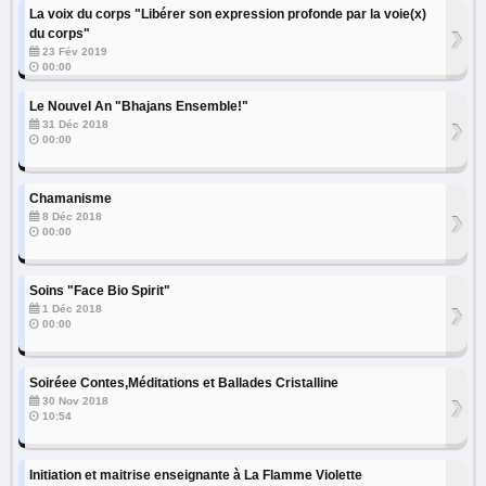
La voix du corps "Libérer son expression profonde par la voie(x)
›
du corps"
23 Fév 2019
00:00
Le Nouvel An "Bhajans Ensemble!"
›
31 Déc 2018
00:00
Chamanisme
›
8 Déc 2018
00:00
Soins "Face Bio Spirit"
›
1 Déc 2018
00:00
Soiréee Contes,Méditations et Ballades Cristalline
›
30 Nov 2018
10:54
Initiation et maitrise enseignante à La Flamme Violette