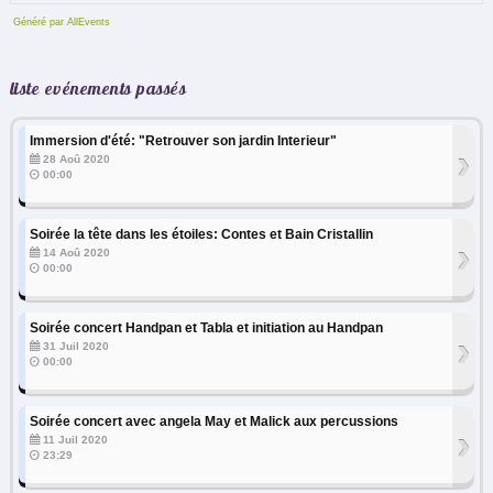
Généré par AllEvents
liste evénements passés
Immersion d'été: "Retrouver son jardin Interieur"
›
28 Aoû 2020
00:00
Soirée la tête dans les étoiles: Contes et Bain Cristallin
›
14 Aoû 2020
00:00
Soirée concert Handpan et Tabla et initiation au Handpan
›
31 Juil 2020
00:00
Soirée concert avec angela May et Malick aux percussions
›
11 Juil 2020
23:29