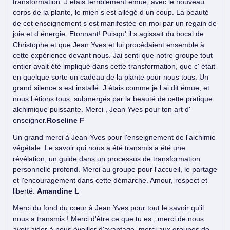
transformation. J étais terriblement émue, avec le nouveau
corps de la plante, le mien s est allégé d un coup. La beauté
de cet enseignement s est manifestée en moi par un regain de
joie et d énergie. Etonnant! Puisqu' il s agissait du bocal de
Christophe et que Jean Yves et lui procédaient ensemble à
cette expérience devant nous. Jai senti que notre groupe tout
entier avait été impliqué dans cette transformation, que c' était
en quelque sorte un cadeau de la plante pour nous tous. Un
grand silence s est installé. J étais comme je l ai dit émue, et
nous l étions tous, submergés par la beauté de cette pratique
alchimique puissante. Merci , Jean Yves pour ton art d'
enseigner.
Roseline F
Un grand merci à Jean-Yves pour l'enseignement de l'alchimie
végétale. Le savoir qui nous a été transmis a été une
révélation, un guide dans un processus de transformation
personnelle profond. Merci au groupe pour l'accueil, le partage
et l'encouragement dans cette démarche. Amour, respect et
liberté.
Amandine L
Merci du fond du cœur à Jean Yves pour tout le savoir qu'il
nous a transmis ! Merci d'être ce que tu es , merci de nous
avoir aider à nous éveiller d'avantage, merci aux groupes de