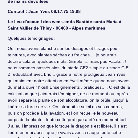
de mains dévoilées.
Contact : Jean-Yves 06.17.75.19.98
Le lieu d'accueil des week-ends Bastide santa Maria à
Saint Vallier de Thiey - 06460 - Alpes maritimes
Quelques témoignages :
Oui, nous avons planché sur les dosages et titrages pour
teintures, avec plantes sèches ou fraiches.... je pourrais
décrire cela en quelques mots: Simple .....mais pas Facile... !
nous sommes passés ainsi du stade CE2 simple au stade C E
2 redoublant avec brio... grâce à notre prodigieux Jean Yves
qui maintient notre attention en éveil même quand nous avons
du mal à ouvrir l' œil! Enseignements , pratiques.. .. C est de la
calcination que j aimerais témoigner, de ce moment ou, après
avoir séparé la plante de son alcoolature, on la brûle, jusqu' à
libérer sa force de vie. On introduit le soleil ds ses cendres,
puis on procède à la lavation, et l on recueille le nouveau
corps de la plante. Toute cette pratique a été un moment fort.
J ai eu l impression que lorsque le dragon s est libéré, il s est
libéré en moi aussi, que je vivais avec la sauge toute cette