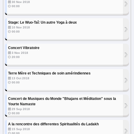
›
30 Nov 2018
00:00
Stage: Le Wuo-Taî: Un autre Yoga à deux
›
10 Nov 2018
00:00
Concert Vibratoire
›
3 Nov 2018
20:00
Terre Mère et Techniques de soin amérindiennes
›
13 Oct 2018
00:00
Concert de Musiques du Monde "Bhajans et Méditation" sous la
›
Yourte Namaste
29 Sep 2018
00:00
A la rencontre des differentes Spiritualités du Ladakh
›
15 Sep 2018
00:00