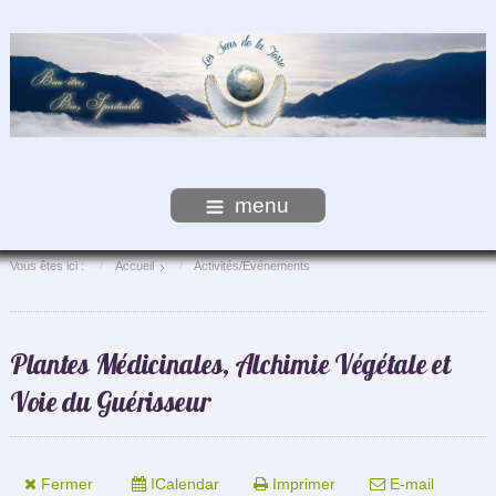
menu
Vous êtes ici :
Accueil
Activités/Evénements
Plantes Médicinales, Alchimie Végétale et
Voie du Guérisseur
Fermer
ICalendar
Imprimer
E-mail