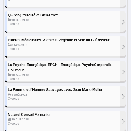
Qi-Gong "Vitalité et Bien-Etre"
›
10 Sep 2018
00:00
Plantes Médicinales, Alchimie Végétale et Voie du Guérisseur
›
8 Sep 2018
00:00
La Psycho-Energétique EPCH : Energétique PsychoCorporelle
›
Holistique
10 Aoû 2018
00:00
La Femme et l'Homme Sauvages avec Jean-Marie Muller
›
4 Aoû 2018
00:00
Naturel Conseil Formation
›
20 Juil 2018
00:00